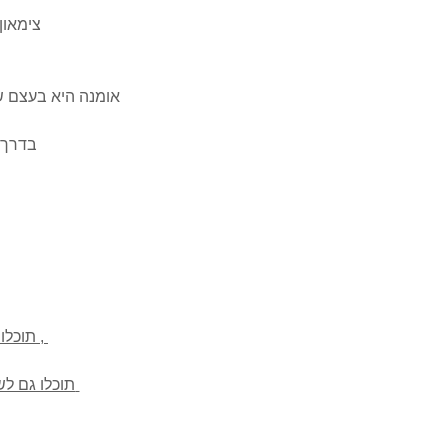
צימאון , חולי , מחסור במזון , דריסות ופציעות הם חלק מהמציאות היומיומית שלהם
אומנה היא בעצם שי
בדרך כלל אנשים שמציעים שירותי אומנה עושים זאת מתוך רצון לעזור לחסרי ישע
תוכלו לחפש ולמצוא אנשים שמשמשים כבית אומנה בסביבתכם ובכל רחבי הארץ ,
תוכלו גם לשמש כבית אומנה בעצמכם ולצפות בפוסטים סביבתכם על בע"ח שזקוקים לאומנה